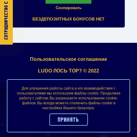
CОТРУДНИЧЕСТВО С LUDOЛОСЕМ
Скопировать
БЕЗДЕПОЗИТНЫХ БОНУСОВ НЕТ
Пользовательское соглашение
LUDO ЛОСЬ TOP? © 2022
Для улучшения работы сайта и его взаимодействия с
пользователями мы используем файлы cookie. Продолжая
работу с сайтом, Вы разрешаете использование cookie-
файлов. Вы всегда можете отключить файлы cookie в
настройках Вашего браузера.
ПРИНЯТЬ