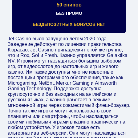
50 спинов
БЕЗ ПРОМО
БЕЗДЕПОЗИТНЫХ БОНУСОВ НЕТ
Jet Casino было запущено летом 2020 года.
Заведение действует по лицензии правительства
Кюрасао. Jet Casino принадлежит к той же группе,
что и Rox, Sol и Fresh. Казино управляется Galaktika
NV. Игроки могут насладиться большим выбором
игр, от видеослотов до настольных игр и живого
казино. Им также доступны многие известные
поставщики программного обеспечения, такие как
Microgaming, NetEnt, Merkur Gaming и Ainsworth
Gaming Technology. Поддержка доступна
круглосуточно и без выходных на английском и
русском языках, а казино работает в режиме
мгновенной игры через совместимый флеш-браузер.
Точно так же игроки могут использовать свои
планшеты или смартфоны, чтобы наслаждаться
своими любимыми играми в казино практически на
любом устройстве. У игроков также есть
альтернатива веб-версии. Они могут наслаждаться