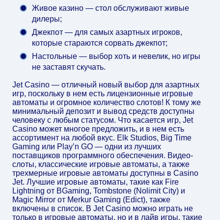
Живое казино — стол обслуживают живые
дилеры;
Джекпот — для самых азартных игроков,
которые стараются сорвать джекпот;
Настольные — выбор хоть и невелик, но игры
не заставят скучать.
Jet Casino — отличный новый выбор для азартных
игр, поскольку в нем есть лицензионные игровые
автоматы и огромное количество слотов! К тому же
минимальный депозит и вывод средств доступны
человеку с любым статусом. Что касается игр, Jet
Casino может многое предложить, и в нем есть
ассортимент на любой вкус. Elk Studios, Big Time
Gaming или Play’n GO — одни из лучших
поставщиков программного обеспечения. Видео-
слоты, классические игровые автоматы, а также
трехмерные игровые автоматы доступны в Casino
Jet. Лучшие игровые автоматы, такие как Fire
Lightning от BGaming, Tombstone (Nolimit City) и
Magic Mirror от Merkur Gaming (Edict), также
включены в список. В Jet Casino можно играть не
только в игровые автоматы, но и в лайв игры, такие