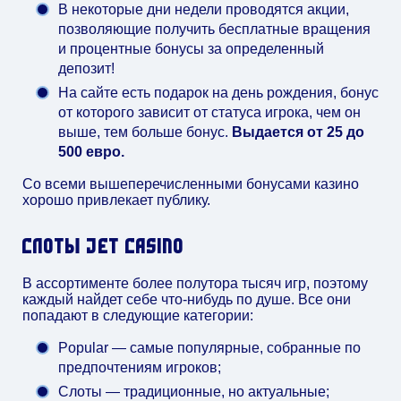
В некоторые дни недели проводятся акции,
позволяющие получить бесплатные вращения
и процентные бонусы за определенный
депозит!
На сайте есть подарок на день рождения, бонус
от которого зависит от статуса игрока, чем он
выше, тем больше бонус.
Выдается от 25 до
500 евро.
Со всеми вышеперечисленными бонусами казино
хорошо привлекает публику.
СЛОТЫ JET CASINO
В ассортименте более полутора тысяч игр, поэтому
каждый найдет себе что-нибудь по душе. Все они
попадают в следующие категории:
Popular — самые популярные, собранные по
предпочтениям игроков;
Слоты — традиционные, но актуальные;