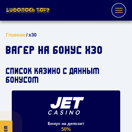
Главная
/ x30
ВАГЕР НА БОНУС X30
СПИСОК КАЗИНО С ДАННЫМ
БОНУСОМ
Бонус на депозит
50%